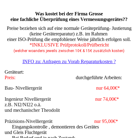
Was kostet bei der Firma Grosse
eine fachliche Überprüfung eines Vermessungsgerätes??
Preise beziehen sich auf eine normale Geräteprüfung- Justierung
(keine Gerätereparatur) z.B. im Rahmen
einer ISO-Prüfung die empfohlener Weise jährlich erfolgen soll.
*INKLUSIVE Prüfprotokoll/Prüfbericht
(welcher woanders jeweils zwischen 10€ & 15€ zusätzlich kosten)
INFO zu: Anfragen zu Vorab Reparaturkosten ?
Geräteart:
Preis:
durchgeführte Arbeiten:
Bau- Nivelliergerät
nur 64,00€*
Ingenieur Nivelliergerät
nur 74,00€*
z.B. NI2/NI22 o.ä.
und mechanischer Theodolit
Präzisions-Nivelliergerät
nur 95,00€*
Eingangskontrolle , demontieren des Gerätes
und Gleis Fluchtgerät
Bei Bedarf und je nach Zustand: