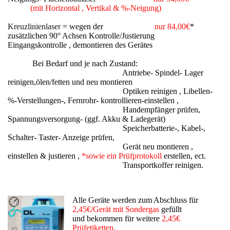
(mit Horizontal , Vertikal & %-Neigung)
Kreuzlinienlaser
= wegen der
nur 84,00€
*
zusätzlichen 90° Achsen Kontrolle/Justierung
Eingangskontrolle , demontieren des Gerätes
Bei Bedarf und je nach Zustand:
Antriebe- Spindel- Lager
reinigen,ölen/fetten und neu montieren
Optiken reinigen , Libellen-
%-Verstellungen-, Fernrohr- kontrollieren-einstellen ,
Handempfänger prüfen,
Spannungsversorgung- (ggf. Akku & Ladegerät)
Speicherbatterie-, Kabel-,
Schalter- Taster- Anzeige prüfen,
Gerät neu montieren ,
einstellen & justieren ,
*sowie ein Prüfprotokoll
erstellen, ect.
Transportkoffer reinigen.
Alle Geräte werden zum Abschluss für
2,45€/Gerät mit Sondergas
gefüllt
und bekommen für weitere
2,45€
Prüfetiketten
.