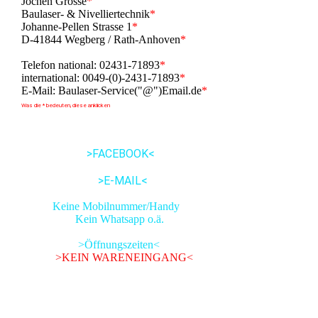
Jochen Grosse
*
Baulaser- & Nivelliertechnik
*
Johanne-Pellen Strasse 1
*
D-41844 Wegberg / Rath-Anhoven
*
Telefon national: 02431-71893
*
international: 0049-(0)-2431-71893
*
E-Mail: Baulaser-Service("@")Email.de
*
Was die * bedeuten, diese anklicken
>FACEBOOK<
>E-MAIL<
Keine Mobilnummer/Handy
Kein Whatsapp o.ä.
>Öffnungszeiten<
>KEIN WARENEINGANG<