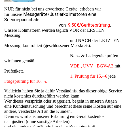
NUR für nicht bei uns erworbene Geräte, erheben wir
Messgeräte/Justierkolimatoren eine
für unsere
Servicepauschale
von
9,50€/Geräteprüfung
.
Unsere Kolimatoren werden täglich VOR der ERSTEN
Messung
und NACH der LETZTEN
Messung kontrolliert (geschlossener Messkreis).
Netz- & Ladegeräte prüfen
wir ihnen gemäß
VDE , UVV , BGV-A3
mit
Prüfetikett.
1. Prüfung für 15,--€
jede
Folgeprüfung für 10,--€
Vielleicht haben Sie ja dafür Verständnis, das dieser obige Service
nicht kostenlos durchgeführt werden kann.
Wer dieses verspricht oder suggeriert, begeht in unseren Augen
eine Kundentäuschung und berechnet diese seine Kosten auf eine
andere, versteckte Art an die Kunden.
Denn es wird aus unserer Erfahrung ein Gerät kostenlos
nachjustiert (ohne sonstige Arbeiten)
und ein anderes Gerät wird zu einer Reparatur (mit